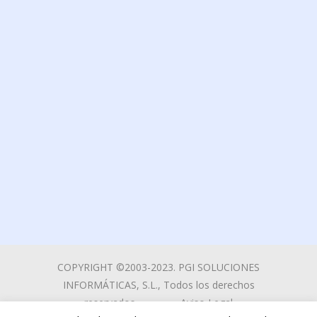
COPYRIGHT ©2003-2023. PGI SOLUCIONES
INFORMÁTICAS, S.L., Todos los derechos
reservados
Aviso Legal