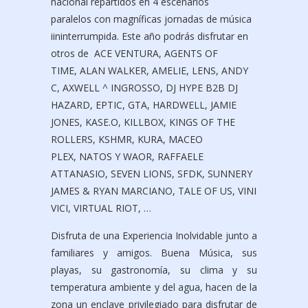
nacional repartidos en 4 escenarios
paralelos con magníficas jornadas de música
iininterrumpida. Este año podrás disfrutar en
otros de ACE VENTURA, AGENTS OF
TIME, ALAN WALKER, AMELIE, LENS, ANDY
C, AXWELL ^ INGROSSO, DJ HYPE B2B DJ
HAZARD, EPTIC, GTA, HARDWELL, JAMIE
JONES, KASE.O, KILLBOX, KINGS OF THE
ROLLERS, KSHMR, KURA, MACEO
PLEX, NATOS Y WAOR, RAFFAELE
ATTANASIO, SEVEN LIONS, SFDK, SUNNERY
JAMES & RYAN MARCIANO, TALE OF US, VINI
VICI, VIRTUAL RIOT, …
Disfruta de una Experiencia Inolvidable junto a
familiares y amigos. Buena Música, sus
playas, su gastronomía, su clima y su
temperatura ambiente y del agua, hacen de la
zona un enclave privilegiado para disfrutar de