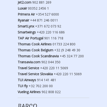
Jet2.com
902 881 269
Luxair
00352 2456 1
Primera Air
+354 527 6000
Ryanair
+44 871 246 0011
SmartLynx
+371 672 073 92
Smartwings
+420 220 116 686
TAP Air Portugal
901 116 718
Thomas Cook Airlines
01733 224 800
Thomas Cook Belgium
+32 (9 248 49 30
Thomas Cook Scandinavia
+45 324 77 200
Transavia.com
902 044 350
Travel Service
+420 220 11 5069
Travel Service Slovakia
+420 220 11 5069
TUI Airways
914 141 481
TUI fly
+32 702 200 00
Vueling Airlines
902 808 022
BARCO